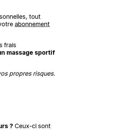
onnelles, tout
 votre
abonnement
 frais
 un massage sportif
vos propres risques.
urs ?
Ceux-ci sont