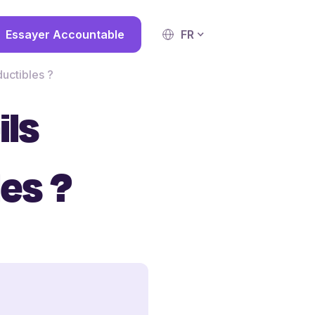
Essayer Accountable
FR
uctibles ?
ils
es ?