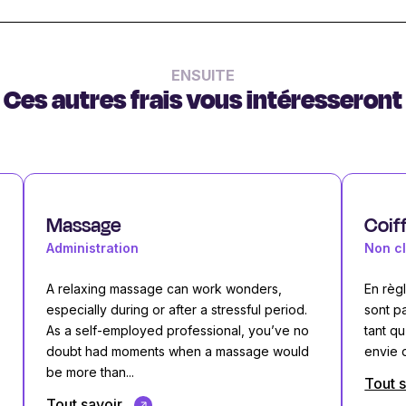
ENSUITE
Ces autres frais vous intéresseront
Massage
Coif
Administration
Non cl
A relaxing massage can work wonders,
En règl
especially during or after a stressful period.
sont p
As a self-employed professional, you’ve no
tant q
doubt had moments when a massage would
envie 
be more than...
Tout 
Tout savoir