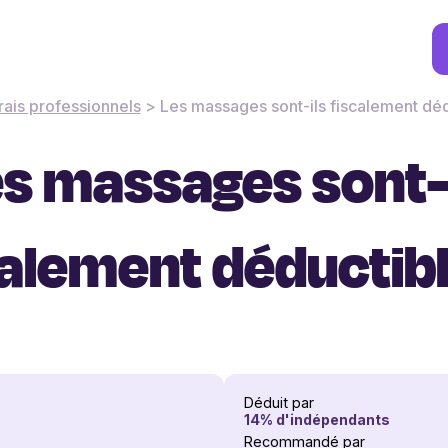
rais professionnels
>
Les massages sont-ils fiscalement déd
s massages sont-
calement déductibl
Déduit par
14
% d'indépendants
Recommandé par