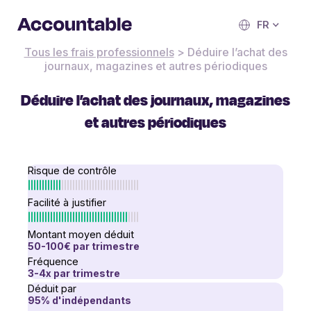
FR
Tous les frais professionnels
>
Déduire l’achat des
journaux, magazines et autres périodiques
Déduire l’achat des journaux, magazines
et autres périodiques
Risque de contrôle
Facilité à justifier
Montant moyen déduit
50-100€
par trimestre
Fréquence
3-4
x
par trimestre
Déduit par
95
% d'indépendants