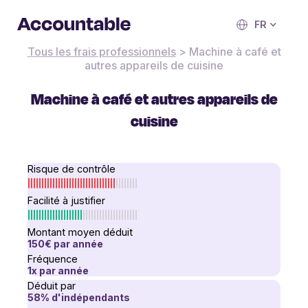
FR
Tous les frais professionnels
>
Machine à café et
autres appareils de cuisine
Machine à café et autres appareils de
cuisine
Risque de contrôle
Facilité à justifier
Montant moyen déduit
150€
par année
Fréquence
1
x
par année
Déduit par
58
% d'indépendants